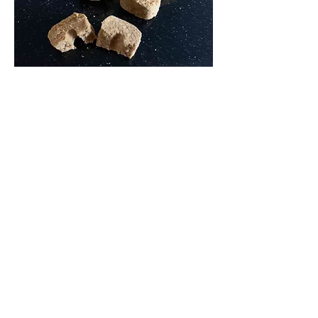
DE TROUWADVOCAAT
CONTACT
De Trouwadvocaat
Mr. M. Heleen Koudstaal
Bloemendaalseweg 139
2061 CH Bloemendaal
0031-(0)612998987
mail@detrouwadvocaat.com