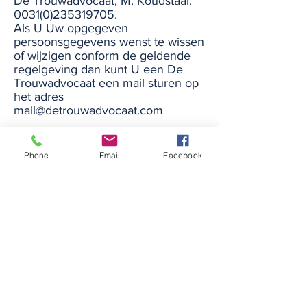
De Trouwadvocaat, M. Koudstaal:
0031(0)235319705
.
Als U Uw opgegeven
persoonsgegevens wenst te wissen
of wijzigen conform de geldende
regelgeving dan kunt U een De
Trouwadvocaat een mail sturen op
het adres
mail@detrouwadvocaat.com
DE TROUWADVOCAAT
Phone
Email
Facebook
CONTACT
De Trouwadvocaat
Mr. M. Heleen Koudstaal
Bloemendaalseweg 139
2061 CH Bloemendaal
0031-(0)612998987
mail@detrouwadvocaat.com